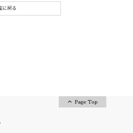
覧に戻る
Page Top
T