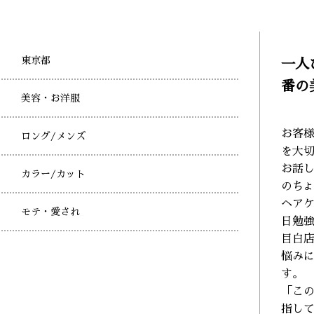
東京都
一人
番の
美容・お洋服
お客
ロング
/メンズ
を大
お話
カラー
/カット
のち
ヘア
モテ・愛され
日勉
目白
悩み
す。
「こ
指し