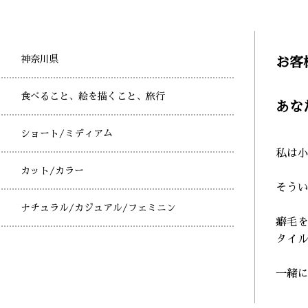
神奈川県
お客
食べること、絵を描くこと、旅行
あな
ショート
/ミディアム
私は
カット
/カラー
そう
ナチュラル
/カジュアル
/フェミニン
癖毛
タイ
一緒