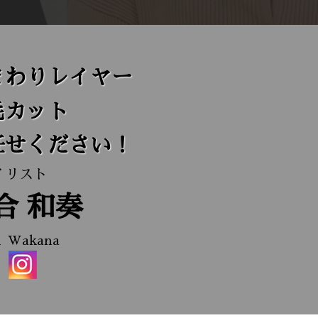
まわりレイヤー
毛カット
任せください！
イリスト
合
和奏
i
Wakana